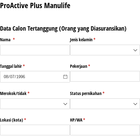
ProActive Plus Manulife
Data Calon Tertanggung (Orang yang Diasuransikan)
Nama
(required)
*
Jenis kelamin
(required)
*
Tanggal lahir
(required)
*
Pekerjaan
(required)
*
Merokok/​tidak
(required)
*
Status pernikahan
(required)
*
Lokasi (kota)
(required)
*
HP/​WA
(required)
*