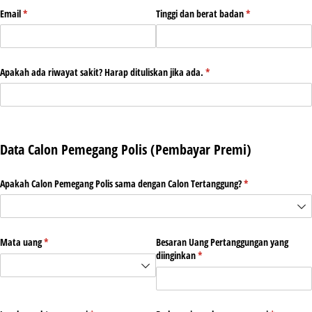
Email
(required)
*
Tinggi dan berat badan
(required)
*
Apakah ada riwayat sakit? Harap dituliskan jika ada.
(required)
*
Data Calon Pemegang Polis (Pembayar Premi)
Apakah Calon Pemegang Polis sama dengan Calon Tertanggung?
(required)
*
Mata uang
(required)
*
Besaran Uang Pertanggungan yang
diinginkan
(required)
*