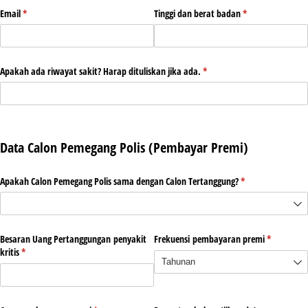
Email
(required)
*
Tinggi dan berat badan
(required)
*
Apakah ada riwayat sakit? Harap dituliskan jika ada.
(required)
*
Data Calon Pemegang Polis (Pembayar Premi)
Apakah Calon Pemegang Polis sama dengan Calon Tertanggung?
(required)
*
Besaran Uang Pertanggungan penyakit
Frekuensi pembayaran premi
(required)
*
kritis
(required)
*