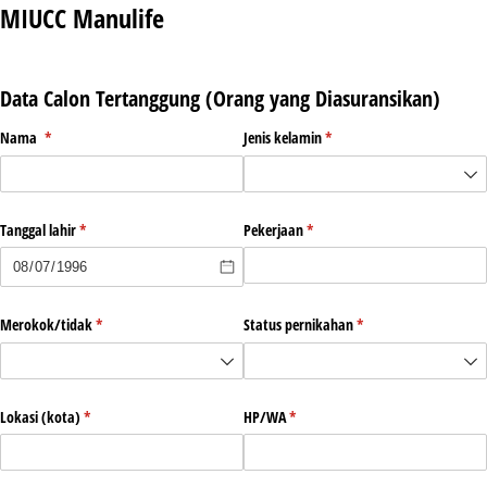
MIUCC Manulife
Data Calon Tertanggung (Orang yang Diasuransikan)
Nama
(required)
*
Jenis kelamin
(required)
*
Tanggal lahir
(required)
*
Pekerjaan
(required)
*
Merokok/​tidak
(required)
*
Status pernikahan
(required)
*
Lokasi (kota)
(required)
*
HP/​WA
(required)
*