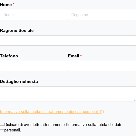
Nome
(richiesto)
*
Ragione Sociale
Telefono
Email
(richiesto)
*
Dettaglio richiesta
Informativa sulla tutela e il trattamento dei dati personali (*)
Dichiaro di aver letto attentamente l'informativa sulla tutela dei da
Dichiaro di aver letto attentamente l'informativa sulla tutela dei dati
personali.