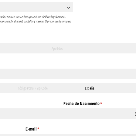
ompleta para las nuevas incorporaciones de Escuela y Academia,
onalizado, chandal, pantalón y medias. El precio del Kit completo
)
)
Fecha de Nacimiento
(necesario)
*
E-mail
(necesario)
*