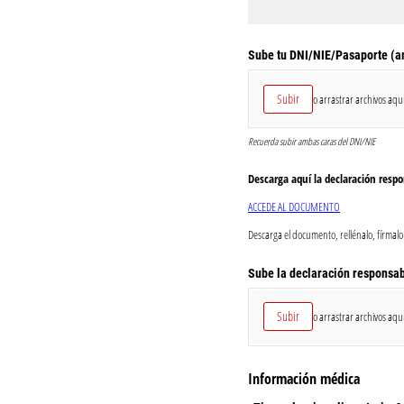
Sube tu DNI/​NIE/​Pasaporte (
Subir
o arrastrar archivos aquí
Recuerda subir ambas caras del DNI/NIE
Descarga aquí la declaración resp
ACCEDE AL DOCUMENTO
Descarga el documento, rellénalo, fírmalo
Sube la declaración responsa
Subir
o arrastrar archivos aquí
Información médica