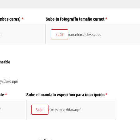
ambas caras)
(necesario)
*
Sube tu fotografía tamaño carnet
(necesario)
*
Subir
.
o arrastrar archivos aquí.
onsable
 y súbelo aquí
ble
(necesario)
*
Sube el mandato específico para inscripción
(necesario)
*
Subir
.
o arrastrar archivos aquí.