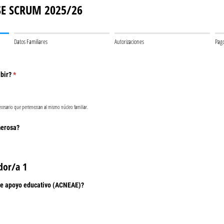
SE SCRUM 2025/26
Datos Familiares
Autorizaciones
Pag
bir?
(necesario)
*
ecesario que pertenezcan al mismo núcleo familiar.
merosa?
dor/a 1
 de apoyo educativo (ACNEAE)?