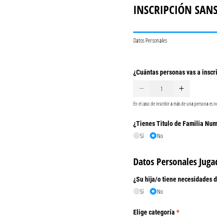
INSCRIPCIÓN SAN
Datos Personales
¿Cuántas personas vas a inscri
En el caso de inscribir a más de una persona es n
¿Tienes Titulo de Familia Nu
Sí
No
Datos Personales Juga
¿Su hija/​o tiene necesidades
Sí
No
Elige categoría
(necesario)
*