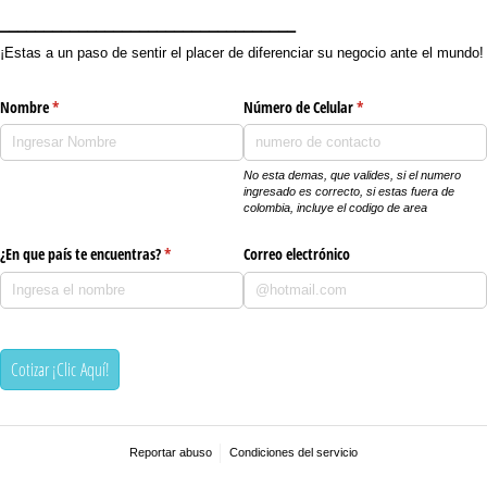
__________________________________
¡Estas a un paso de sentir el placer de diferenciar su negocio ante el mundo!
Nombre
(necesario)
*
Número de Celular
(necesario)
*
No esta demas, que valides, si el numero
ingresado es correcto, si estas fuera de
colombia, incluye el codigo de area
¿En que país te encuentras?
(necesario)
*
Correo electrónico
Cotizar ¡Clic Aquí!
Reportar abuso
Condiciones del servicio