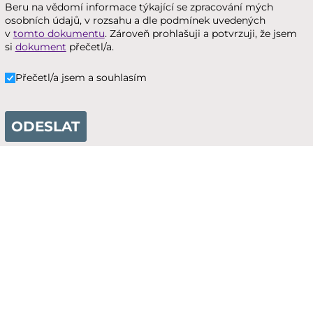
Beru na vědomí informace týkající se zpracování mých
osobních údajů, v rozsahu a dle podmínek uvedených
v
tomto dokumentu
. Zároveň prohlašuji a potvrzuji, že jsem
si
dokument
přečetl/a.
Přečetl/a jsem a souhlasím
Přečetl/​a jsem a souhlasím
ODESLAT