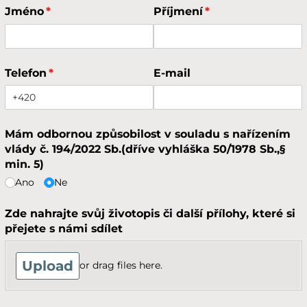
Jméno
(required)
*
Příjmení
(required)
*
Telefon
(required)
*
E-mail
Mám odbornou způsobilost v souladu s nařízením
vlády č. 194/​2022 Sb.(dříve vyhláška 50/​1978 Sb.,§
min. 5)
Ano
Ne
Zde nahrajte svůj životopis či další přílohy, které si
přejete s námi sdílet
Upload
or drag files here.