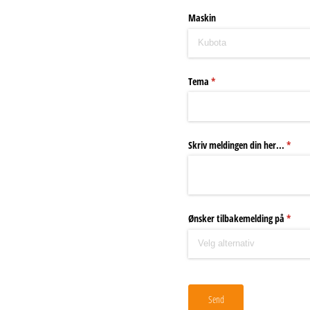
Maskin
Tema
(nødvendig)
*
Skriv meldingen din her...
(nødve
*
Ønsker tilbakemelding på
(nødve
*
Send