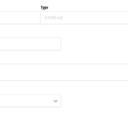
Type
ndig)
ndig)