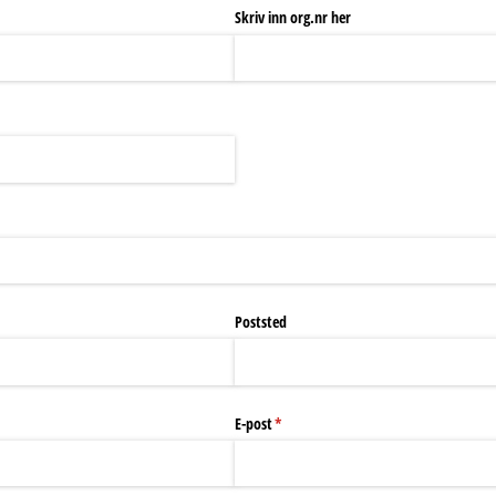
Skriv inn org.nr her
dig)
Poststed
E-post
(nødvendig)
*