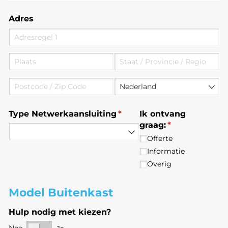
Adres
Type Netwerkaansluiting
(is vereist)
*
Ik ontvang
graag:
(is vereist)
*
Offerte
Informatie
Overig
Model Buitenkast
Hulp nodig met kiezen?