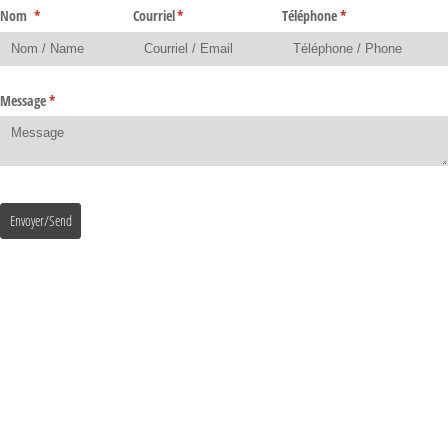
Nom
(requis)
*
Courriel
(requis)
*
Téléphone
(requis)
*
Message
(requis)
*
Envoyer/Send