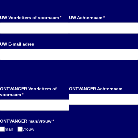
UW Voorletters of voornaam
(is vereist)
*
UW Achternaam
(is vereist)
*
UW E-mail adres
ONTVANGER Voorletters of
ONTVANGER Achternaam
voornaam
(is vereist)
*
ONTVANGER man/​vrouw
(is vereist)
*
man
vrouw