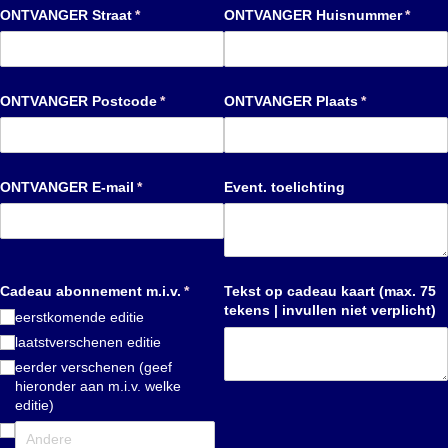
ONTVANGER Straat
(is vereist)
*
ONTVANGER Huisnummer
(is ver
*
ONTVANGER Postcode
(is vereist)
*
ONTVANGER Plaats
(is vereist)
*
ONTVANGER E-mail
(is vereist)
*
Event. toelichting
Cadeau abonnement m.i.v.
(is vereist)
*
Tekst op cadeau kaart (max. 75
tekens | invullen niet verplicht)
eerstkomende editie
laatstverschenen editie
eerder verschenen (geef
hieronder aan m.i.v. welke
editie)