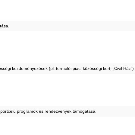
tása.
ségi kezdeményezések (pl. termelői piac, közösségi kert, „Civil Ház”)
k, sportcélú programok és rendezvények támogatása.