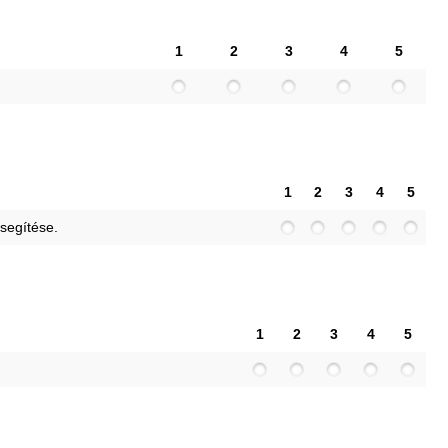
1
2
3
4
5
1
2
3
4
5
 segítése.
1
2
3
4
5