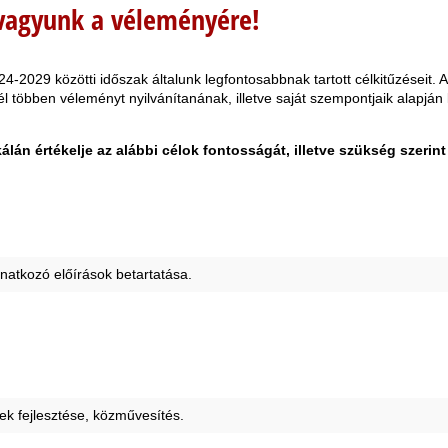
vagyunk a véleményére!
2024-2029 közötti időszak általunk legfontosabbnak tartott célkitűzései
többen véleményt nyilvánítanának, illetve saját szempontjaik alapján ki
kálán értékelje az alábbi célok fontosságát, illetve szükség szerint 
onatkozó előírások betartatása.
erek fejlesztése, közművesítés.