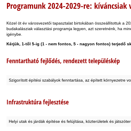
Programunk 2024-2029-re: kíváncsiak 
Közel öt év városvezetői tapasztalat birtokában összeállítottuk a 
budakalásziak választási programja legyen, azt szeretnénk, ha minél 
igénybe.
Kérjük, 1-től 5-ig (1 - nem fontos, 5 - nagyon fontos) terjedő s
Fenntartható fejlődés, rendezett településkép
Szigorított építési szabályok fenntartása, az épített környezetre v
Infrastruktúra fejlesztése
Helyi utak és járdák építése és felújítása, közterületek és játszót