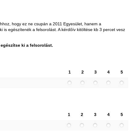
t. Ahhoz, hogy ez ne csupán a 2011 Egyesület, hanem a
 is egészítenék a felsorolást. A kérdőív kitöltése kb 3 percet vesz
egészítse ki a felsorolást.
1
2
3
4
5
1
2
3
4
5