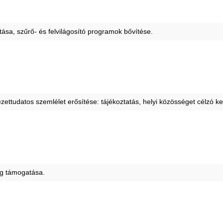
ása, szűrő- és felvilágosító programok bővítése.
zettudatos szemlélet erősítése: tájékoztatás, helyi közösséget célzó
ég támogatása.