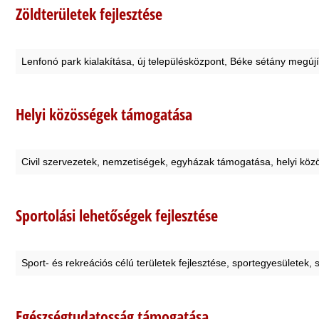
Zöldterületek fejlesztése
Lenfonó park kialakítása, új településközpont, Béke sétány megújí
Helyi közösségek támogatása
Civil szervezetek, nemzetiségek, egyházak támogatása, helyi közös
Sportolási lehetőségek fejlesztése
Sport- és rekreációs célú területek fejlesztése, sportegyesülete
Egészségtudatosság támogatása