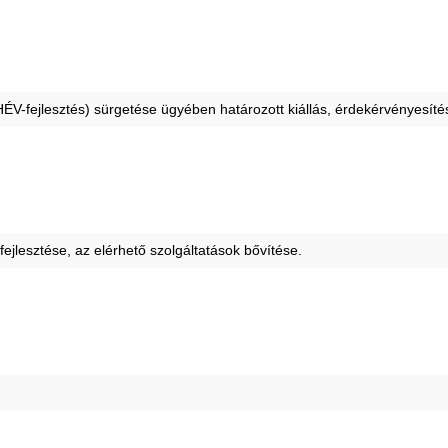
, HÉV-fejlesztés) sürgetése ügyében határozott kiállás, érdekérvényesíté
ejlesztése, az elérhető szolgáltatások bővítése.