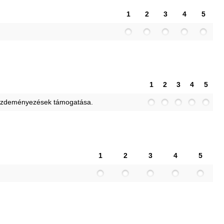
1
2
3
4
5
1
2
3
4
5
 kezdeményezések támogatása.
1
2
3
4
5