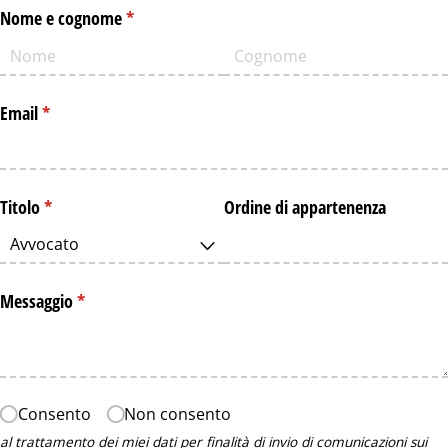
Nome e cognome
(richiesto)
*
Email
(richiesto)
*
Titolo
(richiesto)
*
Ordine di appartenenza
Messaggio
(richiesto)
*
Autorizzazione al trattamento dati personali per informative future
Consento
Non consento
al trattamento dei miei dati per finalità di invio di comunicazioni sui