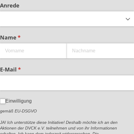
Anrede
Name
(erforderlich)
*
E-Mail
(erforderlich)
*
Einwilligung
Einwilligung
gemäß EU-DSGVO
JA! Ich unterstütze diese Initiative! Deshalb möchte ich an den
Aktionen der DVCK e.V. teilnehmen und von ihr Informationen
erhalten. Ich kann dem jederzeit widersprechen. Die