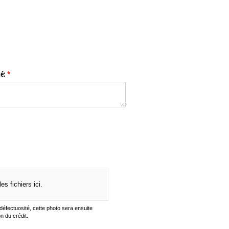
té:
(requis)
*
is)
les fichiers ici.
 défectuosité, cette photo sera ensuite
n du crédit.