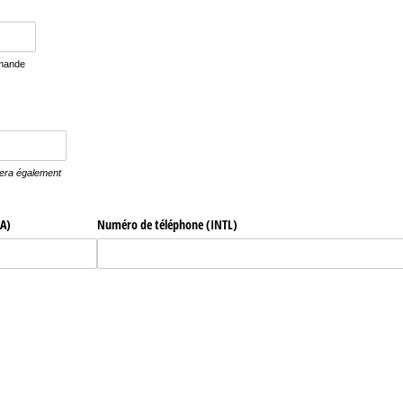
emande
era également
A)
Numéro de téléphone (INTL)