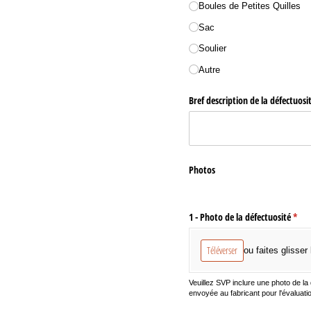
Boules de Petites Quilles
Sac
Soulier
Autre
Bref description de la défectuosi
Photos
1 - Photo de la défectuosité
(requ
*
Téléverser
ou faites glisser 
Veuillez SVP inclure une photo de la
envoyée au fabricant pour l'évaluatio