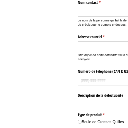
Nom contact
(requis)
*
Le nom de la personne qui fait la d
de crédit pour le compte ci-dessus.
Adresse courriel
(requis)
*
Une copie de cette demande vous s
envoyée.
Numéro de téléphone (CAN & US
Description de la défectuosité
Type de produit
(requis)
*
Boule de Grosses Quilles