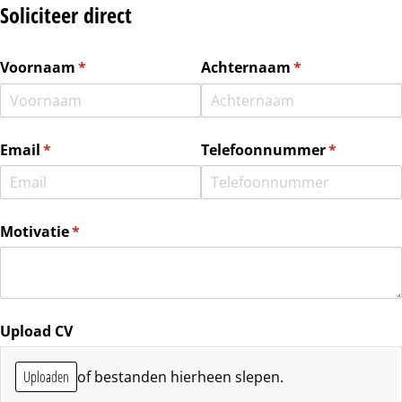
Soliciteer direct
Voornaam
(is vereist)
*
Achternaam
(is vereist)
*
Email
(is vereist)
*
Telefoonnummer
(is vereist)
*
Motivatie
(is vereist)
*
Upload CV
Uploaden
of bestanden hierheen slepen.