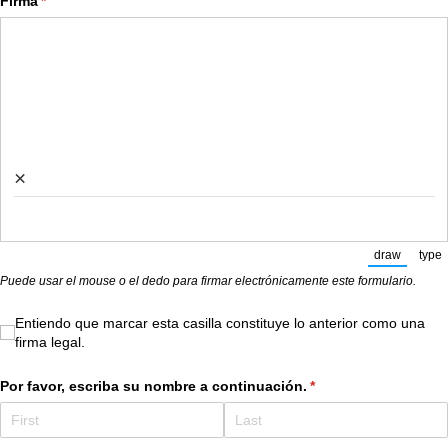
Firma
(required)
*
×
draw
type
(Switch to
(Sw
Puede usar el mouse o el dedo para firmar electrónicamente este formulario.
Entiendo que marcar esta casilla constituye lo anterior como una 
Entiendo que marcar esta casilla constituye lo anterior como una
firma legal.
Por favor, escriba su nombre a continuación.
(required)
*