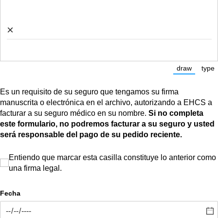
×
draw
type
(Switch to
(Sw
Es un requisito de su seguro que tengamos su firma
manuscrita o electrónica en el archivo, autorizando a EHCS a
facturar a su seguro médico en su nombre.
Si no completa
este formulario, no podremos facturar a su seguro y usted
será responsable del pago de su pedido reciente.
Entiendo que marcar esta casilla constituye lo anterior como una 
Entiendo que marcar esta casilla constituye lo anterior como
una firma legal.
Fecha