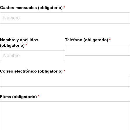
Gastos mensuales (obligatorio)
(required)
*
Nombre y apellidos
Teléfono (obligatorio)
(required)
*
(obligatorio)
(required)
*
Correo electrónico (obligatorio)
(required)
*
Firma (obligatorio)
(required)
*