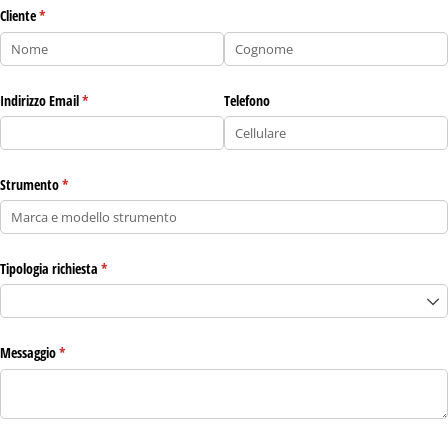
Cliente
(richiesto)
*
Indirizzo Email
(richiesto)
*
Telefono
Strumento
(richiesto)
*
Tipologia richiesta
(richiesto)
*
Messaggio
(richiesto)
*