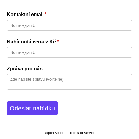
Kontaktní email
(required)
*
Nabídnutá cena v Kč
(required)
*
Zpráva pro nás
Odeslat nabídku
Report Abuse
Terms of Service