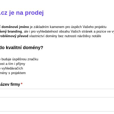
cz je na prodej
ní doménové jméno
je základním kamenem pro úspěch Vašeho projektu
ávný branding
, ale i pro vyhledatelnost obsahu Vašich stránek a pozice ve 
roblémový převod
vlastnictví domény bez nutnosti návštěvy notáře
 do kvalitní domény?
le buduje úspěšnou značku
st a tím i příjmy
e vyhledávačích
mény s projektem
ázev firmy
(required)
*
quired)