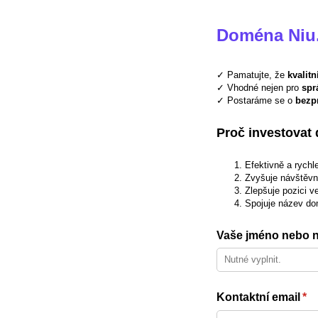
Doména Niu.
✓ Pamatujte, že
kvalit
✓ Vhodné nejen pro
spr
✓ Postaráme se o
bezp
Proč investovat
Efektivně a rych
Zvyšuje návštěvno
Zlepšuje pozici v
Spojuje název do
Vaše jméno nebo n
Kontaktní email
(re
*