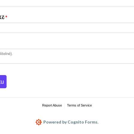
Kč
(required)
*
ku
Report Abuse
Terms of Service
Powered by Cognito Forms.