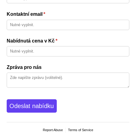
Kontaktní email
(required)
*
Nabídnutá cena v Kč
(required)
*
Zpráva pro nás
Odeslat nabídku
Report Abuse
Terms of Service