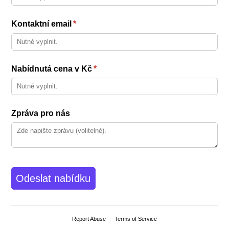
Kontaktní email
(required)
*
Nabídnutá cena v Kč
(required)
*
Zpráva pro nás
Odeslat nabídku
Report Abuse
Terms of Service