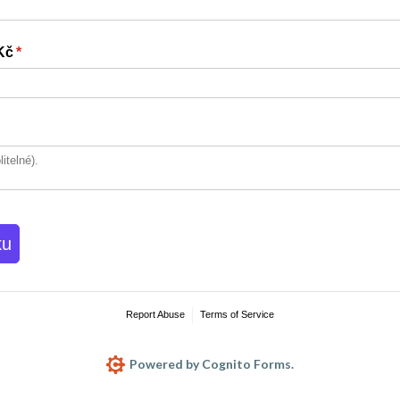
Kč
(required)
*
ku
Report Abuse
Terms of Service
Powered by Cognito Forms.