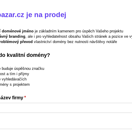
zar.cz je na prodej
ní doménové jméno
je základním kamenem pro úspěch Vašeho projektu
ávný branding
, ale i pro vyhledatelnost obsahu Vašich stránek a pozice ve 
roblémový převod
vlastnictví domény bez nutnosti návštěvy notáře
 do kvalitní domény?
le buduje úspěšnou značku
st a tím i příjmy
e vyhledávačích
mény s projektem
ázev firmy
(required)
*
quired)