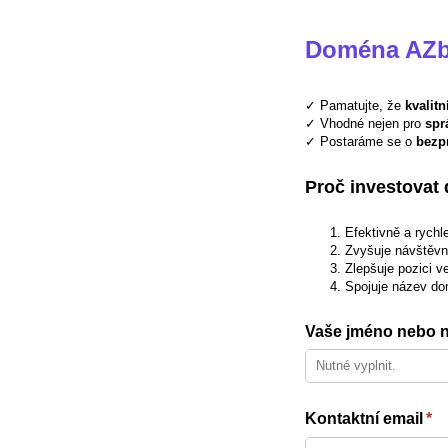
Doména AZba
✓ Pamatujte, že
kvalit
✓ Vhodné nejen pro
spr
✓ Postaráme se o
bezp
Proč investovat
Efektivně a rych
Zvyšuje návštěvno
Zlepšuje pozici v
Spojuje název do
Vaše jméno nebo n
Kontaktní email
(re
*