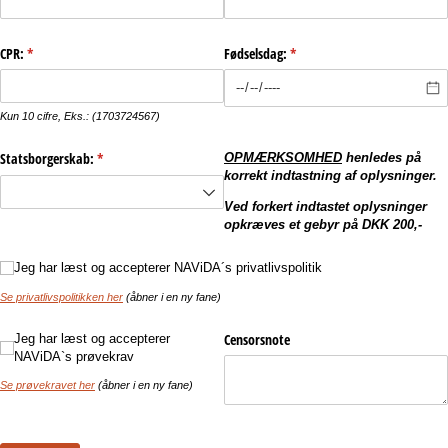
CPR:
(påkrævet)
*
Fødselsdag:
(påkrævet)
*
Kun 10 cifre, Eks.: (1703724567)
Statsborgerskab:
(påkrævet)
*
OPMÆRKSOMHED
henledes på
korrekt indtastning af oplysninger.
Ved forkert indtastet oplysninger
opkræves et gebyr på DKK 200,-
Jeg har læst og accepterer NAViDA´s privatlivspolitik
Jeg har læst og accepterer NAViDA´s privatlivspolitik
Se privatlivspolitikken her
(åbner i en ny fane)
Jeg har læst og accepterer NAViDA`s prøvekrav
Censorsnote
Jeg har læst og accepterer
NAViDA`s prøvekrav
Se prøvekravet her
(åbner i en ny fane)