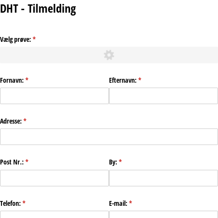
DHT - Tilmelding
Vælg prøve:
(påkrævet)
*
Fornavn:
(påkrævet)
*
Efternavn:
(påkrævet)
*
Adresse:
(påkrævet)
*
Post Nr.:
(påkrævet)
*
By:
(påkrævet)
*
Telefon:
(påkrævet)
*
E-mail:
(påkrævet)
*