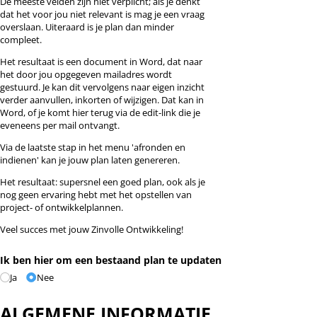
De meeste velden zijn niet verplicht; als je denkt
dat het voor jou niet relevant is mag je een vraag
overslaan. Uiteraard is je plan dan minder
compleet.
Het resultaat is een document in Word, dat naar
het door jou opgegeven mailadres wordt
gestuurd. Je kan dit vervolgens naar eigen inzicht
verder aanvullen, inkorten of wijzigen. Dat kan in
Word, of je komt hier terug via de edit-link die je
eveneens per mail ontvangt.
Via de laatste stap in het menu 'afronden en
indienen' kan je jouw plan laten genereren.
Het resultaat: supersnel een goed plan, ook als je
nog geen ervaring hebt met het opstellen van
project- of ontwikkelplannen.
Veel succes met jouw Zinvolle Ontwikkeling!
Ik ben hier om een bestaand plan te updaten
Ja
Nee
ALGEMENE INFORMATIE