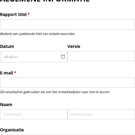
Rapport titel
(is vereist)
*
Bedenk een pakkende titel van enkele woorden
Datum
Versie
E-mail
(is vereist)
*
Dit emailadres gebruiken we om het ontwikkelplan naar toe te sturen
Naam
Organisatie