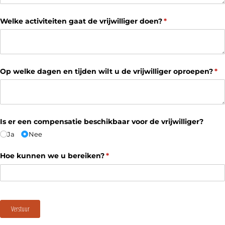
Welke activiteiten gaat de vrijwilliger doen?
(is vereist)
*
Op welke dagen en tijden wilt u de vrijwilliger oproepen?
(is
*
Is er een compensatie beschikbaar voor de vrijwilliger?
Ja
Nee
Hoe kunnen we u bereiken?
(is vereist)
*
Verstuur