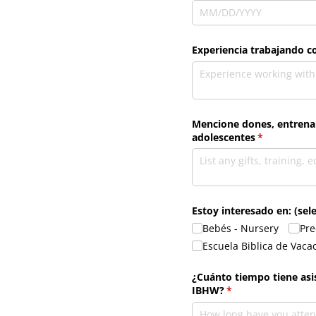
Experiencia trabajando c
Mencione dones, entrenami
adolescentes
(necesario)
*
Estoy interesado en: (sele
Bebés - Nursery
Pre
Escuela Biblica de Vaca
¿Cuánto tiempo tiene asi
IBHW?
(necesario)
*