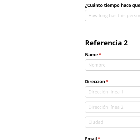
¿Cuánto tiempo hace que 
Referencia 2
Name
(necesario)
*
Dirección
(necesario)
*
Email
(necesario)
*