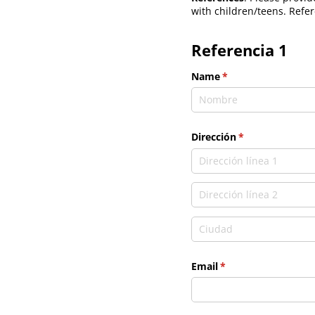
with children/teens. Refer
Referencia 1
Name
(necesario)
*
Dirección
(necesario)
*
Email
(necesario)
*