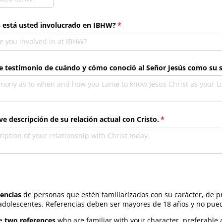
s está usted involucrado en IBHW?
(necesario)
*
ve testimonio de cuándo y cómo conoció al Señor Jesús como su 
ve descripción de su relación actual con Cristo.
(necesario)
*
rencias
de personas que estén familiarizados con su carácter, de pr
adolescentes. Referencias deben ser mayores de 18 años y no pued
de
two references
who are familiar with your character, preferable a