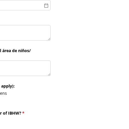
 área de niños/​
 apply):
eens
r of IBHW?
(necesario)
*