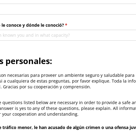
le conoce y dónde le conoció?
(necesario)
*
 personales:
son necesarias para proveer un ambiente seguro y saludable para 
 si a cualquiera de estas preguntas, por favor explique. Toda la i
l. Gracias por su cooperación y comprensión.
 questions listed below are necessary in order to provide a safe 
answer is yes to any of these questions, please explain. All informat
or your cooperation and understanding.
tráfico menor, le han acusado de algún crimen o una ofensa juve