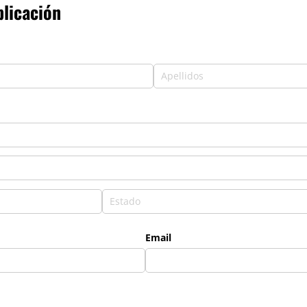
plicación
esario)
Email
esario)