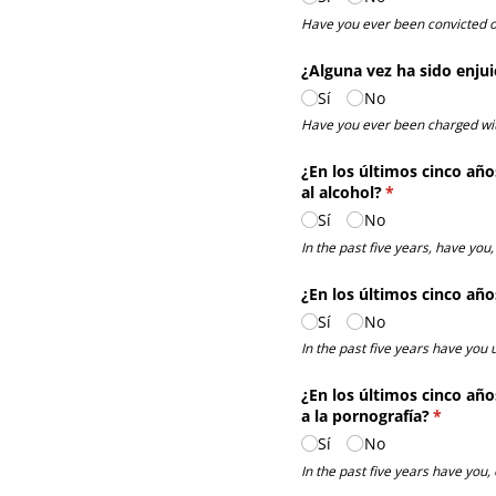
Have you ever been convicted of 
¿Alguna vez ha sido enjuic
Sí
No
Have you ever been charged with
¿En los últimos cinco añ
al alcohol?
(necesario)
*
Sí
No
In the past five years, have yo
¿En los últimos cinco año
Sí
No
In the past five years have you u
¿En los últimos cinco añ
a la pornografía?
(necesar
*
Sí
No
In the past five years have you