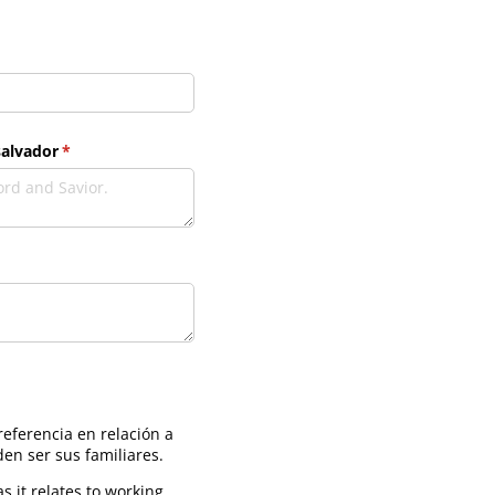
salvador
(necesario)
*
eferencia en relación a
en ser sus familiares.
s it relates to working