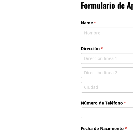
Formulario de A
Name
(necesario)
*
Dirección
(necesario)
*
Número de Teléfono
(nec
*
Fecha de Nacimiento
(nec
*