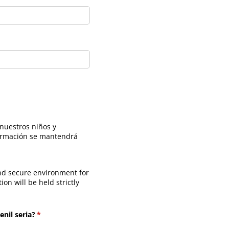
nuestros niños y
nformación se mantendrá
and secure environment for
ion will be held strictly
nil seria?
(necesario)
*