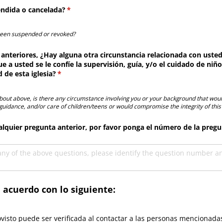
endida o cancelada?
(necesario)
*
 been suspended or revoked?
anteriores, ¿Hay alguna otra circunstancia relacionada con uste
 a usted se le confíe la supervisión, guía, y/​o el cuidado de niñ
 de esta iglesia?
(necesario)
*
out above, is there any circumstance involving you or your background that would
 guidance, and/or care of children/teens or would compromise the integrity of this
cualquier pregunta anterior, por favor ponga el número de la pregu
 acuerdo con lo siguiente:
visto puede ser verificada al contactar a las personas mencionadas