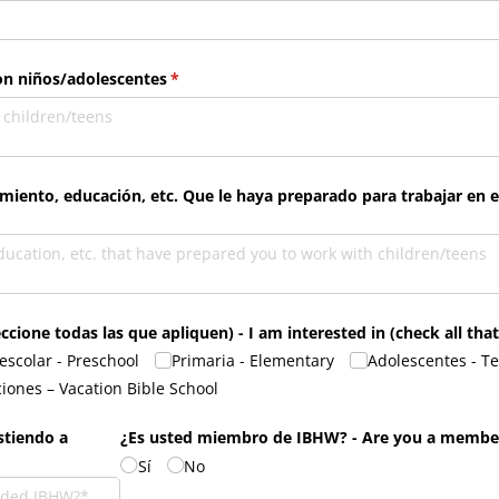
on niños/​adolescentes
(necesario)
*
ento, educación, etc. Que le haya preparado para trabajar en el
ccione todas las que apliquen) - I am interested in (check all that
escolar - Preschool
Primaria - Elementary
Adolescentes - T
ciones – Vacation Bible School
stiendo a
¿Es usted miembro de IBHW? - Are you a membe
Sí
No