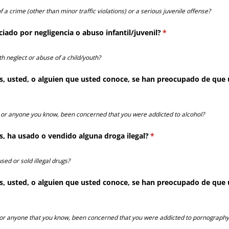
a crime (other than minor traffic violations) or a serious juvenile offense?
iado por negligencia o abuso infantil/​juvenil?
(necesario)
*
 neglect or abuse of a child/youth?
os, usted, o alguien que usted conoce, se han preocupado de que 
u, or anyone you know, been concerned that you were addicted to alcohol?
s, ha usado o vendido alguna droga ilegal?
(necesario)
*
sed or sold illegal drugs?
os, usted, o alguien que usted conoce, se han preocupado de que 
io)
, or anyone that you know, been concerned that you were addicted to pornography