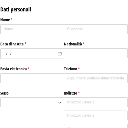
Dati personali
Nome
(richiesto)
*
Data di nascita
(richiesto)
*
Nazionalità
(richiesto)
*
Posta elettronica
(richiesto)
*
Telefono
(richiesto)
*
Sesso
Indirizzo
(richiesto)
*