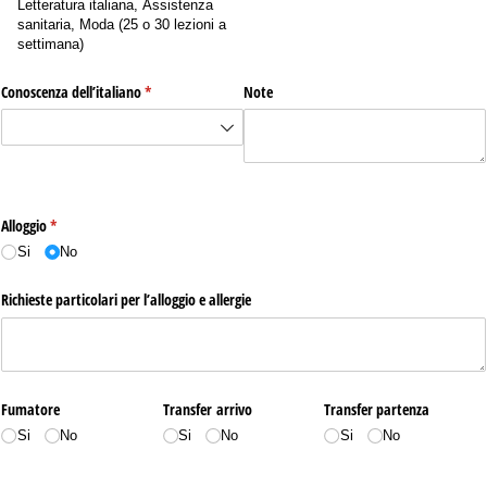
Letteratura italiana, Assistenza
sanitaria, Moda (25 o 30 lezioni a
settimana)
Conoscenza dell’italiano
(richiesto)
*
Note
Alloggio
(richiesto)
*
Si
No
Richieste particolari per l’alloggio e allergie
Fumatore
Transfer arrivo
Transfer partenza
Si
No
Si
No
Si
No