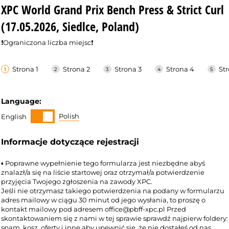
XPC World Grand Prix Bench Press & Strict Curl
(17.05.2026, Siedlce, Poland)
❗Ograniczona liczba miejsc❗
Strona 1
Strona 2
Strona 3
Strona 4
St
Language:
Polish
English
Informacje dotyczące rejestracji
▪︎ Poprawne wypełnienie tego formularza jest niezbędne abyś
znalazł/a się na liście startowej oraz otrzymał/a potwierdzenie
przyjęcia Twojego zgłoszenia na zawody XPC.
Jeśli nie otrzymasz takiego potwierdzenia na podany w formularzu
adres mailowy w ciągu 30 minut od jego wysłania, to proszę o
kontakt mailowy pod adresem office@pbff-xpc.pl Przed
skontaktowaniem się z nami w tej sprawie sprawdź najpierw foldery:
spam, kosz, oferty i inne aby upewnić się, że nie dostałeś od nas