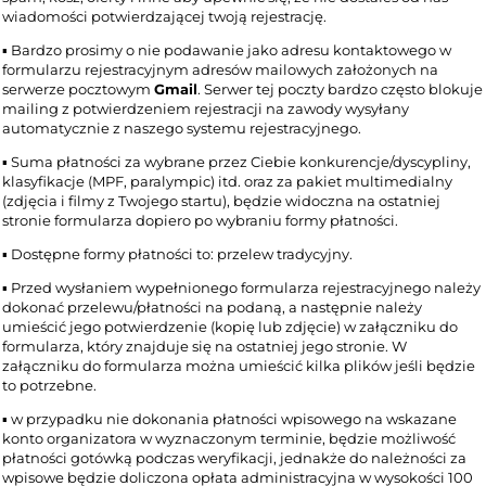
wiadomości potwierdzającej twoją rejestrację.
▪︎ Bardzo prosimy o nie podawanie jako adresu kontaktowego w
formularzu rejestracyjnym adresów mailowych założonych na
serwerze pocztowym
Gmail
. Serwer tej poczty bardzo często blokuje
mailing z potwierdzeniem rejestracji na zawody wysyłany
automatycznie z naszego systemu rejestracyjnego.
▪︎ Suma płatności za wybrane przez Ciebie konkurencje/dyscypliny,
klasyfikacje (MPF, paralympic) itd. oraz za pakiet multimedialny
(zdjęcia i filmy z Twojego startu), będzie widoczna na ostatniej
stronie formularza dopiero po wybraniu formy płatności.
▪︎ Dostępne formy płatności to: przelew tradycyjny.
▪︎ Przed wysłaniem wypełnionego formularza rejestracyjnego należy
dokonać przelewu/płatności na podaną, a następnie należy
umieścić jego potwierdzenie (kopię lub zdjęcie) w załączniku do
formularza, który znajduje się na ostatniej jego stronie. W
załączniku do formularza można umieścić kilka plików jeśli będzie
to potrzebne.
▪︎ w przypadku nie dokonania płatności wpisowego na wskazane
konto organizatora w wyznaczonym terminie, będzie możliwość
płatności gotówką podczas weryfikacji, jednakże do należności za
wpisowe będzie doliczona opłata administracyjna w wysokości 100