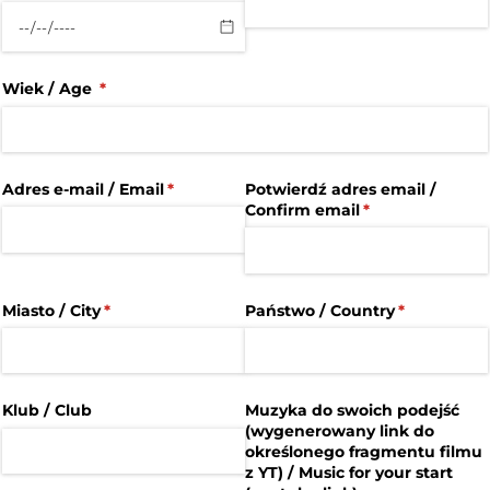
Wiek /​ Age
(wymagane)
*
Adres e-mail /​ Email
(wymagane)
*
Potwierdź adres email /​
Confirm email
(wymagane)
*
Miasto /​ City
(wymagane)
*
Państwo /​ Country
(wymagane
*
Klub /​ Club
Muzyka do swoich podejść
(wygenerowany link do
określonego fragmentu filmu
z YT) /​ Music for your start