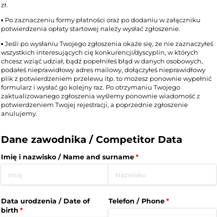
zł.
▪︎ Po zaznaczeniu formy płatności oraz po dodaniu w załączniku
potwierdzenia opłaty startowej należy wysłać zgłoszenie.
▪︎ Jeśli po wysłaniu Twojego zgłoszenia okaże się, że nie zaznaczyłeś
wszystkich interesujących cię konkurencji/dyscyplin, w których
chcesz wziąć udział, bądź popełniłeś błąd w danych osobowych,
podałeś nieprawidłowy adres mailowy, dołączyłeś nieprawidłowy
plik z potwierdzeniem przelewu itp. to możesz ponownie wypełnić
formularz i wysłać go kolejny raz. Po otrzymaniu Twojego
zaktualizowanego zgłoszenia wyślemy ponownie wiadomość z
potwierdzeniem Twojej rejestracji, a poprzednie zgłoszenie
anulujemy.
Dane zawodnika / Competitor Data
Imię i nazwisko /​ Name and surname
(wymagane)
*
Data urodzenia /​ Date of
Telefon /​ Phone
(wymagane)
*
birth
(wymagane)
*