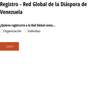
Registro - Red Global de la Diáspora de
Venezuela
¿Quieres registrarte a la Red Global como…
Organización
Individuo
Submit