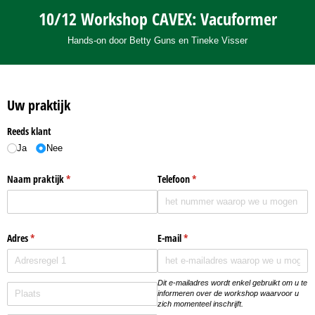
10/12 Workshop CAVEX: Vacuformer
Hands-on door Betty Guns en Tineke Visser
Uw praktijk
Reeds klant
Ja
Nee
Naam praktijk
(is vereist)
*
Telefoon
(is vereist)
*
Adres
(is vereist)
*
E-mail
(is vereist)
*
Dit e-mailadres wordt enkel gebruikt om u te
informeren over de workshop waarvoor u
zich momenteel inschrijft.