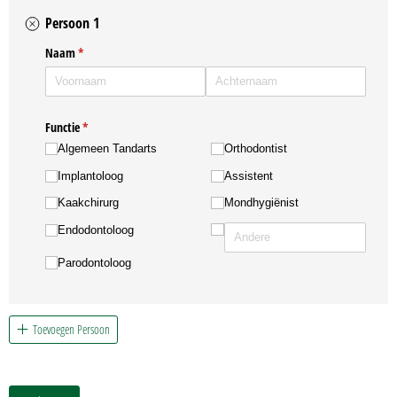
Persoon 1
Naam
(is vereist)
*
Functie
(is vereist)
*
Algemeen Tandarts
Orthodontist
Implantoloog
Assistent
Kaakchirurg
Mondhygiënist
Endodontoloog
Parodontoloog
Toevoegen Persoon