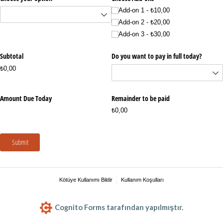
Add-on 1
₺10,00
Add-on 2
₺20,00
Add-on 3
₺30,00
Subtotal
Do you want to pay in full today?
₺0,00
Amount Due Today
Remainder to be paid
₺0,00
Submit
Kötüye Kullanımı Bildir
Kullanım Koşulları
Cognito Forms tarafından yapılmıştır.