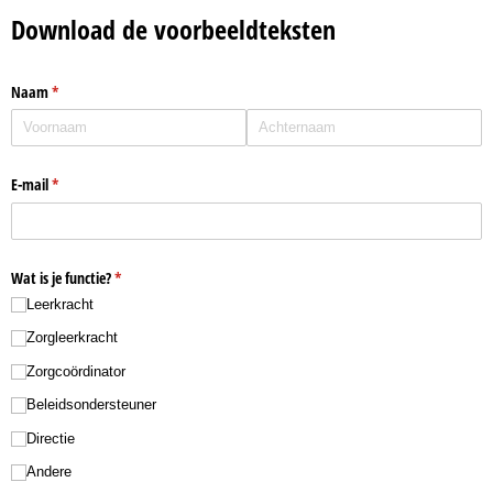
Download de voorbeeldteksten
Naam
(is vereist)
*
E-mail
(is vereist)
*
Wat is je functie?
(is vereist)
*
Leerkracht
Zorgleerkracht
Zorgcoördinator
Beleidsondersteuner
Directie
Andere