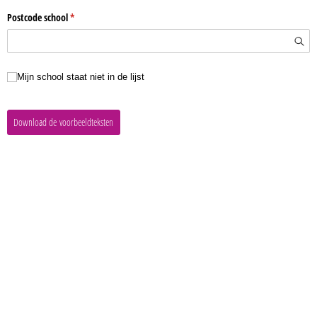
Postcode school
(is vereist)
*
Mijn school staat niet in de lijst
Mijn school staat niet in de lijst
Download de voorbeeldteksten