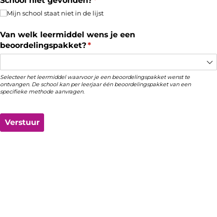
School niet gevonden?
(is vereist)
*
Mijn school staat niet in de lijst
Van welk leermiddel wens je een
beoordelingspakket?
(is vereist)
*
Selecteer het leermiddel waarvoor je een beoordelingspakket wenst te
ontvangen. De school kan per leerjaar één beoordelingspakket van een
specifieke methode aanvragen.
Verstuur