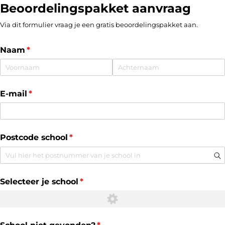
Beoordelingspakket aanvraag
Via dit formulier vraag je een gratis beoordelingspakket aan.
Naam
(is vereist)
*
E-mail
(is vereist)
*
Postcode school
(is vereist)
*
Selecteer je school
(is vereist)
*