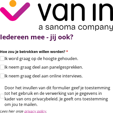
Iedereen mee - jij ook?
Hoe zou je betrokken willen worden?
(is vereist)
*
Ik word graag op de hoogte gehouden.
Ik neem graag deel aan panelgesprekken.
Ik neem graag deel aan online interviews.
Door het invullen van dit formulier geef je toestemming tot het
Door het invullen van dit formulier geef je toestemming
tot het gebruik en de verwerking van je gegevens in
kader van ons privacybeleid. Je geeft ons toestemming
om jou te mailen.
Lees hier onze
privacy policy
.