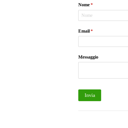
Nome
(richiesto)
*
Email
(richiesto)
*
Messaggio
Invia