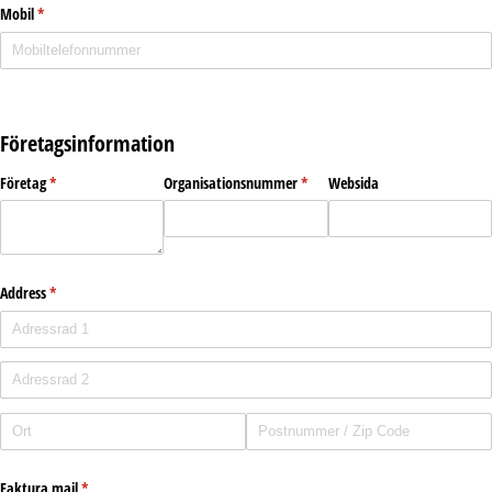
Mobil
(krävs)
*
Företagsinformation
Företag
(krävs)
*
Organisationsnummer
(krävs)
*
Websida
Address
(krävs)
*
Faktura mail
(krävs)
*