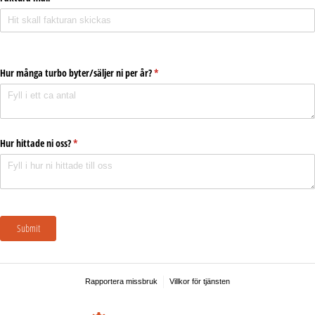
Hur många turbo byter/​säljer ni per år?
(krävs)
*
Hur hittade ni oss?
(krävs)
*
Submit
Rapportera missbruk
Villkor för tjänsten