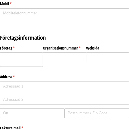
Mobil
(krävs)
*
Företagsinformation
Företag
(krävs)
*
Organisationsnummer
(krävs)
*
Websida
Address
(krävs)
*
Faktura mail
(krävs)
*