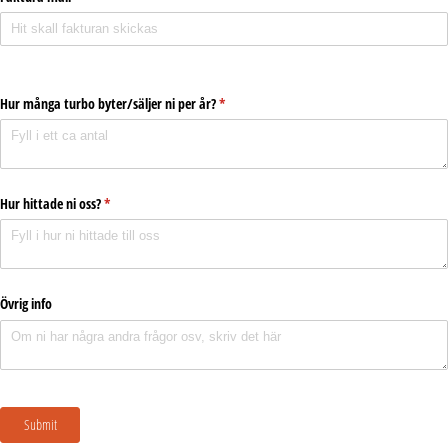
Hur många turbo byter/​säljer ni per år?
(krävs)
*
Hur hittade ni oss?
(krävs)
*
Övrig info
Submit