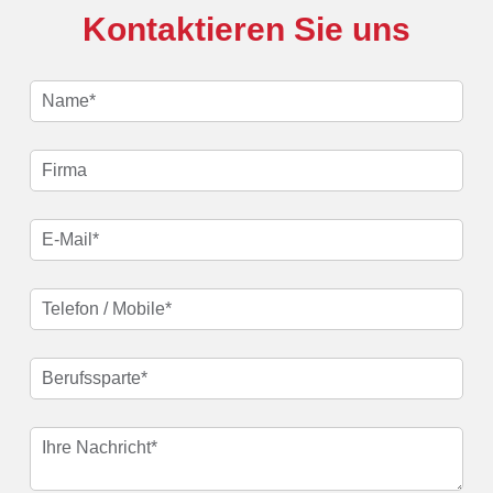
Kontaktieren Sie uns
Name
(erforderlich)
*
Firma
E-Mail
(erforderlich)
*
Telefon
(erforderlich)
*
Berufssparte
(erforderlich)
*
Ihre Nachricht
(erforderlich)
*