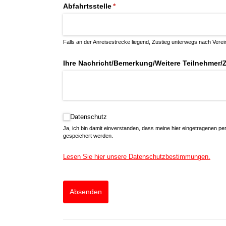
Abfahrtsstelle
(erforderlich)
*
Falls an der Anreisestrecke liegend, Zustieg unterwegs nach Vere
Ihre Nachricht/​Bemerkung/​Weitere Teilnehmer
Datenschutz
Datenschutz
Ja, ich bin damit einverstanden, dass meine hier eingetragenen p
gespeichert werden.
Lesen Sie hier unsere Datenschutzbestimmungen.
Absenden