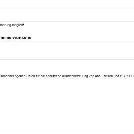
inbarung möglich!
/​Zimmerwünsche
ersonenbezogenen Daten für die schriftliche Kundenbetreuung von aha!-Reisen und z.B. für E