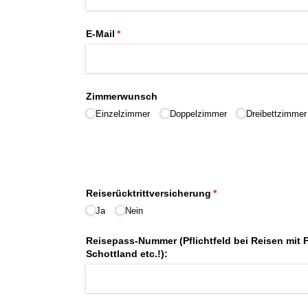
E-Mail
(erforderlich)
*
Zimmerwunsch
Einzelzimmer
Doppelzimmer
Dreibettzimmer
Reiserücktrittversicherung
(erforderlich)
*
Ja
Nein
Reisepass-Nummer (Pflichtfeld bei Reisen mit F
Schottland etc.!):