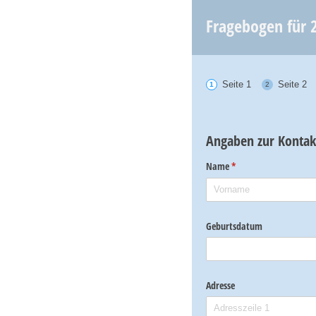
Fragebogen für 
Seite 1
Seite 2
Angaben zur Kontak
Name
(erforderlich)
*
Geburtsdatum
Adresse