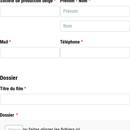
Société de production belge
(requis)
*
Prénom - Nom
(requis)
*
Mail
(requis)
*
Téléphone
(requis)
*
Dossier
Titre du film
(requis)
*
Dossier
(requis)
*
Téléverser
ou faites glisser les fichiers ici.