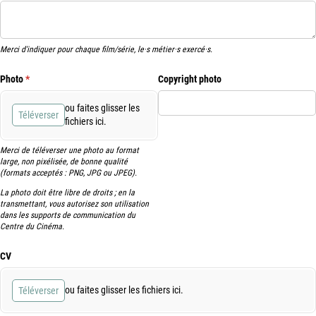
Merci d'indiquer pour chaque film/série, le·s métier·s exercé·s.
Photo
(requis)
*
Copyright photo
ou faites glisser les
Téléverser
fichiers ici.
Merci de téléverser une photo au format
large, non pixélisée, de bonne qualité
(formats acceptés : PNG, JPG ou JPEG).
La photo doit être libre de droits ; en la
transmettant, vous autorisez son utilisation
dans les supports de communication du
Centre du Cinéma.
CV
ou faites glisser les fichiers ici.
Téléverser