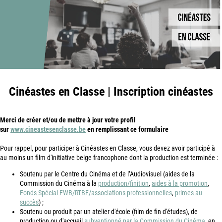
Cinéastes en Classe | Inscription cinéastes
Merci de créer et/ou de mettre à jour votre profil
sur
www.cineastesenclasse.be
en remplissant ce formulaire
Pour rappel, pour participer à Cinéastes en Classe, vous devez avoir participé à
au moins un film d'initiative belge francophone dont la production est terminée :
Soutenu par le Centre du Cinéma et de l’Audiovisuel (aides de la
Commission du Cinéma à la
production/finition
,
aides à la promotion
,
Fonds Spécial FWB/RTBF/associations professionnelles
,
primes au
succès
) ;
Soutenu ou produit par un atelier d'école (film de fin d'études), de
production ou d'accueil
subventionné par la Commission du Cinéma
, en