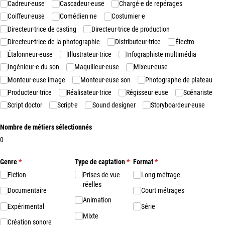
Cadreur·euse
Cascadeur·euse
Chargé·e de repérages
Coiffeur·euse
Comédien·ne
Costumier·e
Directeur·trice de casting
Directeur·trice de production
Directeur·trice de la photographie
Distributeur·trice
Électro
Étalonneur·euse
Illustrateur·trice
Infographiste multimédia
Ingénieur·e du son
Maquilleur·euse
Mixeur·euse
Monteur·euse image
Monteur·euse son
Photographe de plateau
Producteur·trice
Réalisateur·trice
Régisseur·euse
Scénariste
Script doctor
Script·e
Sound designer
Storyboardeur·euse
Nombre de métiers sélectionnés
0
Genre
(requis)
*
Type de captation
(requis)
*
Format
(requis)
*
Fiction
Prises de vue
Long métrage
réelles
Documentaire
Court métrages
Animation
Expérimental
Série
Mixte
Création sonore