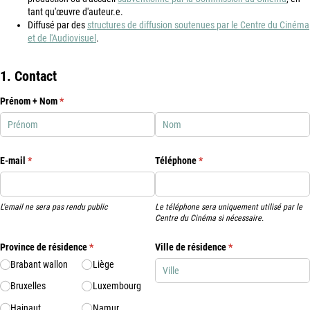
tant qu'œuvre d'auteur.e.
Diffusé par des
structures de diffusion soutenues par le Centre du Cinéma
et de l'Audiovisuel
.
1. Contact
Prénom + Nom
(requis)
*
E-mail
(requis)
*
Téléphone
(requis)
*
L'email ne sera pas rendu public
Le téléphone sera uniquement utilisé par le
Centre du Cinéma si nécessaire.
Province de résidence
(requis)
*
Ville de résidence
(requis)
*
Brabant wallon
Liège
Bruxelles
Luxembourg
Hainaut
Namur