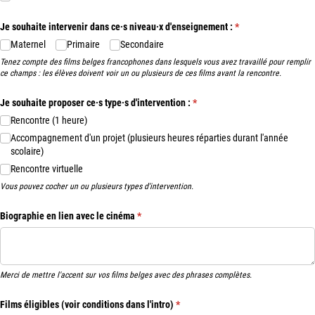
Je souhaite intervenir dans ce·s niveau·x d'enseignement :
(requis)
*
Maternel
Primaire
Secondaire
Tenez compte des films belges francophones dans lesquels vous avez travaillé pour remplir
ce champs : les élèves doivent voir un ou plusieurs de ces films avant la rencontre.
Je souhaite proposer ce·s type·s d'intervention :
(requis)
*
Rencontre (1 heure)
Accompagnement d'un projet (plusieurs heures réparties durant l'année
scolaire)
Rencontre virtuelle
Vous pouvez cocher un ou plusieurs types d'intervention.
Biographie en lien avec le cinéma
(requis)
*
Merci de mettre l'accent sur vos films belges avec des phrases complètes.
Films éligibles (voir conditions dans l'intro)
(requis)
*