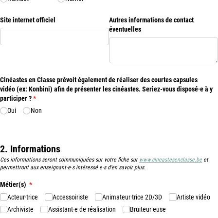
Site internet officiel
Autres informations de contact
éventuelles
Cinéastes en Classe prévoit également de réaliser des courtes capsules
vidéo (ex: Konbini) afin de présenter les cinéastes. Seriez-vous disposé·e à y
participer ?
(requis)
*
Oui
Non
2. Informations
Ces informations seront communiquées sur votre fiche sur
www.cineastesenclasse.be
et
permettront aux enseignant·e·s intéressé·e·s d'en savoir plus.
Métier(s)
(requis)
*
Acteur·trice
Accessoiriste
Animateur·trice 2D/​3D
Artiste vidéo
Archiviste
Assistant·e de réalisation
Bruiteur·euse