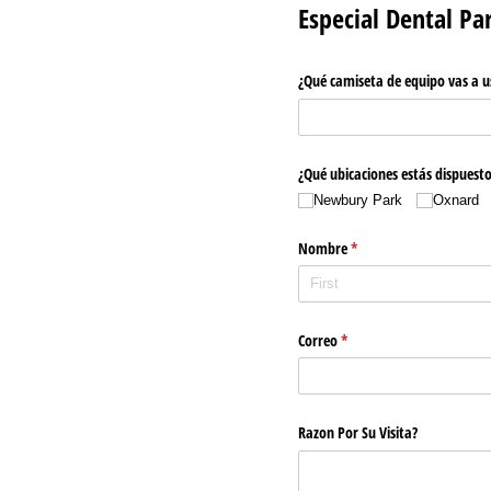
Especial Dental Pa
¿Qué camiseta de equipo vas a u
¿Qué ubicaciones estás dispuesto 
Newbury Park
Oxnard
Nombre
(required)
*
Correo
(required)
*
Razon Por Su Visita?