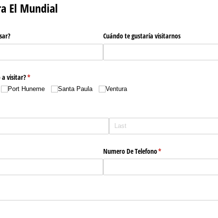
ra El Mundial
sar?
Cuándo te gustaría visitarnos
a visitar?
(required)
*
Port Huneme
Santa Paula
Ventura
Numero De Telefono
(required)
*