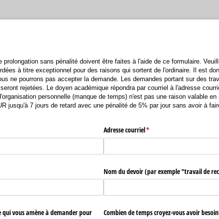
rolongation sans pénalité doivent être faites à l'aide de ce formulaire. Veuil
dées à titre exceptionnel pour des raisons qui sortent de l'ordinaire. Il est do
ous ne pourrons pas accepter la demande. Les demandes portant sur des trav
seront rejetées. Le doyen académique répondra par courriel à l'adresse courri
'organisation personnelle (manque de temps) n'est pas une raison valable en s
R jusqu'à 7 jours de retard avec une pénalité de 5% par jour sans avoir à fa
Adresse courriel
(requis)
*
Nom du devoir (par exemple "travail de re
ise qui vous amène à demander pour
Combien de temps croyez-vous avoir besoi