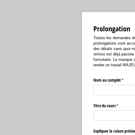
Prolongation
Toutes les demandes de p
prolongations sont accor
des détails sans quoi n
remise est déjà passée 
formulaire. Le manque d
rendre un travail MAJEU
Nom au complet
(requis)
*
Titre du cours
(requis)
*
Expliquer la raison préc