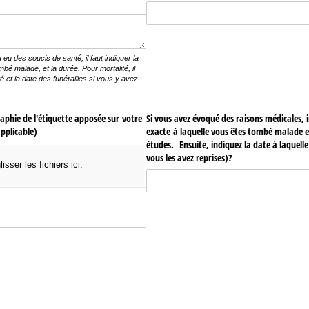
s)
y a eu des soucis de santé, il faut indiquer la
bé malade, et la durée. Pour mortalité, il
té et la date des funérailles si vous y avez
aphie de l'étiquette apposée sur votre
Si vous avez évoqué des raisons médicales, 
pplicable)
exacte à laquelle vous êtes tombé malade et
études. Ensuite, indiquez la date à laquelle 
vous les avez reprises)?
lisser les fichiers ici.