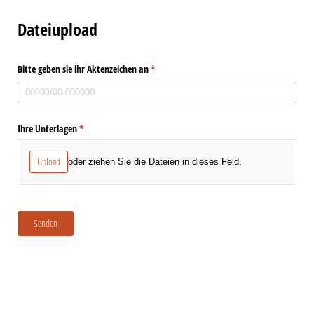
Dateiupload
Bitte geben sie ihr Aktenzeichen an
(erforderlich)
*
Ihre Unterlagen
(erforderlich)
*
Upload
oder ziehen Sie die Dateien in dieses Feld.
Senden