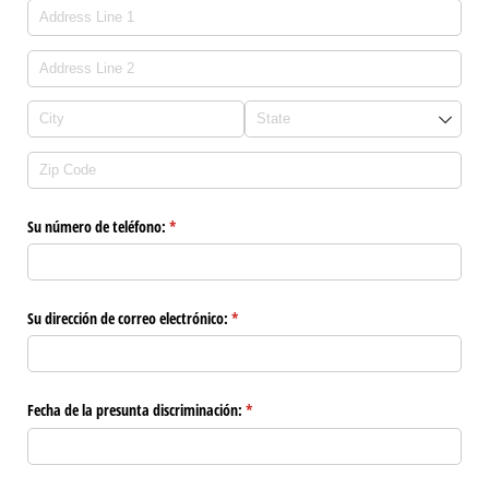
Su número de teléfono:
(required)
*
Su dirección de correo electrónico:
(required)
*
Fecha de la presunta discriminación:
(required)
*