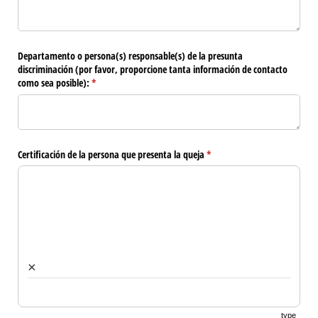
Departamento o persona(s) responsable(s) de la presunta
discriminación (por favor, proporcione tanta información de contacto
como sea posible):
(required)
*
Certificación de la persona que presenta la queja
(required)
*
×
type