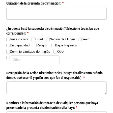
Ubicación de la presunta discriminación:
(required)
*
¿En qué se basó la supuesta discriminación? Seleccione todas las que
correspondan:
(required)
*
Raza o color
Edad
Nación de Origen
Sexo
Discapacidad
Religión
Bajos Ingresos
Dominio Limitado del Inglés
Otro
Descripción de la Acción Discriminatoria:(Incluye detalles como cuándo,
dónde, qué ocurrió y quién cree que fue el responsable).
(required)
*
Nombres e información de contacto de cualquier persona que haya
presenciado la presunta discriminación (si la hay):
(required)
*