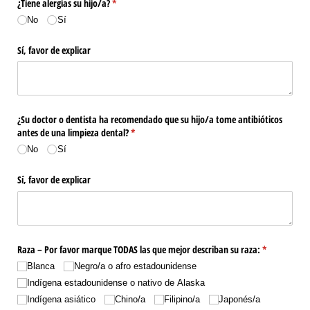
¿Tiene alergias su hijo/​a?
(necesario)
*
No
Sí
Sí, favor de explicar
¿Su doctor o dentista ha recomendado que su hijo/​a tome antibióticos
antes de una limpieza dental?
(necesario)
*
No
Sí
Sí, favor de explicar
Raza – Por favor marque TODAS las que mejor describan su raza:
(necesario)
*
Blanca
Negro/​a o afro estadounidense
Indígena estadounidense o nativo de Alaska
Indígena asiático
Chino/​a
Filipino/​a
Japonés/​a