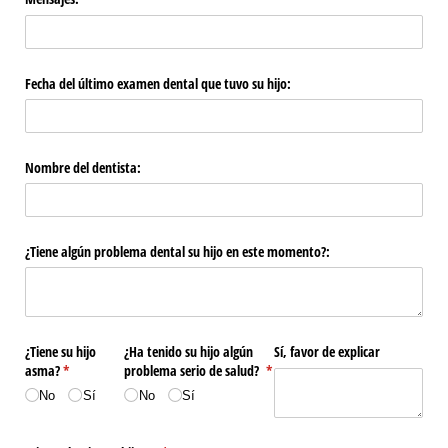
Fecha del último examen dental que tuvo su hijo:
Nombre del dentista:
¿Tiene algún problema dental su hijo en este momento?:
¿Tiene su hijo
¿Ha tenido su hijo algún
Sí, favor de explicar
asma?
(necesario)
*
problema serio de salud?
*
(necesario)
No
Sí
No
Sí