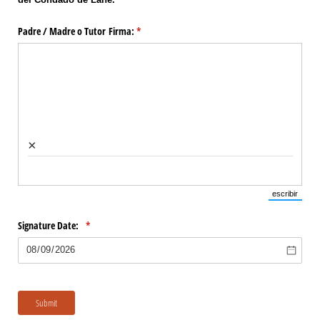
Padre /​ Madre o Tutor Firma:
(necesario)
*
×
escribir
(Cambiar 
Signature Date:
(necesario)
*
Submit