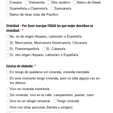
Coreano
Vietnamita
Otro asiático
Nativo de Hawái
Guameño/​a o Chamorro/​a
Samoano/​a
Nativo de otras Islas del Pacifico
Etnicidad – Por favor marque TODAS las que mejor describan su
etnicidad:
(necesario)
*
No, no de origen Hispano, Latino/​a/​x o Español/​a
Sí, Mexicano/​a, Mexicano/​a Americano/​a, Chicano/​a
Sí, Puertorriqueño/​a
Sí, Cubano/​a
Sí, otro origen Hispano, Latino/​a/​x o Español/​a
Estatus de vivienda:
(necesario)
*
En riesgo de quedarse sin vivienda, vivienda inestable
En este momento tengo vivienda, pero no tube alguna vez en
los últimos
Vivo en vivienda transitoria
Sin vivienda: vivo en la calle, campamento, puente, carro
Vivo en un refugio temporal
Tengo vivienda
Vivo con otras personas (familia o amigos)