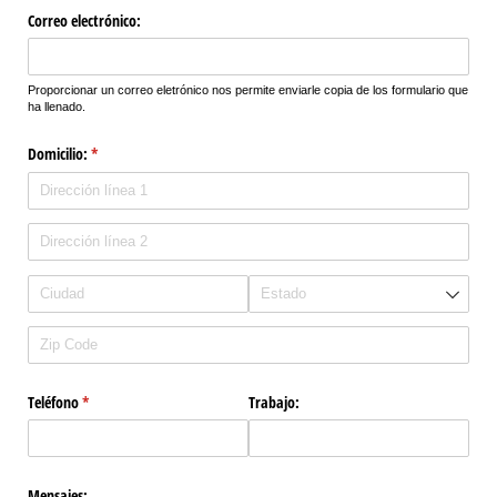
Correo electrónico:
Proporcionar un correo eletrónico nos permite enviarle copia de los formulario que
ha llenado.
Domicilio:
(necesario)
*
Teléfono
(necesario)
*
Trabajo:
Mensajes: