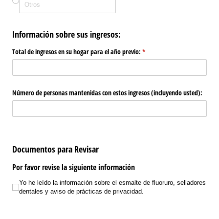
Información sobre sus ingresos:
Total de ingresos en su hogar para el año previo:
(necesario)
*
Número de personas mantenidas con estos ingresos (incluyendo usted):
Documentos para Revisar
Por favor revise la siguiente información
Yo he leído la información sobre el esmalte de fluoruro, selladores dentales y 
Yo he leído la información sobre el esmalte de fluoruro, selladores
dentales y aviso de prácticas de privacidad.