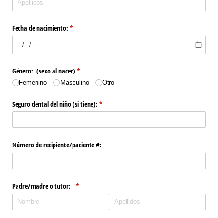
Fecha de nacimiento:
(necesario)
*
Género: (sexo al nacer)
(necesario)
*
Femenino
Masculino
Otro
Seguro dental del niño (si tiene):
(necesario)
*
Número de recipiente/​paciente #:
Padre/​madre o tutor:
(necesario)
*