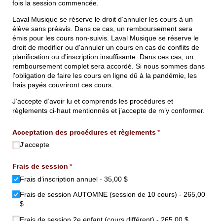
fois la session commencée.
Laval Musique se réserve le droit d’annuler les cours à un
élève sans préavis. Dans ce cas, un remboursement sera
émis pour les cours non-suivis. Laval Musique se réserve le
droit de modifier ou d'annuler un cours en cas de conflits de
planification ou d'inscription insuffisante. Dans ces cas, un
remboursement complet sera accordé. Si nous sommes dans
l'obligation de faire les cours en ligne dû à la pandémie, les
frais payés couvriront ces cours.
J’accepte d’avoir lu et comprends les procédures et
règlements ci-haut mentionnés et j’accepte de m’y conformer.
Acceptation des procédures et règlements
(requis)
*
J'accepte
Frais de session
(requis)
*
Frais d'inscription annuel
35,00 $
Frais de session AUTOMNE (session de 10 cours)
265,00
$
Frais de session 2e enfant (cours différent)
265,00 $