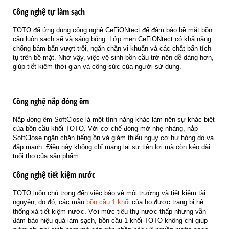
Công nghệ tự làm sạch
TOTO đã ứng dụng công nghệ CeFiONtect để đảm bảo bề mặt bồn
cầu luôn sạch sẽ và sáng bóng. Lớp men CeFiONtect có khả năng
chống bám bẩn vượt trội, ngăn chặn vi khuẩn và các chất bẩn tích
tụ trên bề mặt. Nhờ vậy, việc vệ sinh bồn cầu trở nên dễ dàng hơn,
giúp tiết kiệm thời gian và công sức của người sử dụng.
Công nghệ nắp đóng êm
Nắp đóng êm SoftClose là một tính năng khác làm nên sự khác biệt
của bồn cầu khối TOTO. Với cơ chế đóng mở nhẹ nhàng, nắp
SoftClose ngăn chặn tiếng ồn và giảm thiểu nguy cơ hư hỏng do va
đập mạnh. Điều này không chỉ mang lại sự tiện lợi mà còn kéo dài
tuổi thọ của sản phẩm.
Công nghệ tiết kiệm nước
TOTO luôn chú trọng đến việc bảo vệ môi trường và tiết kiệm tài
nguyên, do đó, các mẫu
bồn cầu 1 khối
của họ được trang bị hệ
thống xả tiết kiệm nước. Với mức tiêu thụ nước thấp nhưng vẫn
đảm bảo hiệu quả làm sạch, bồn cầu 1 khối TOTO không chỉ giúp